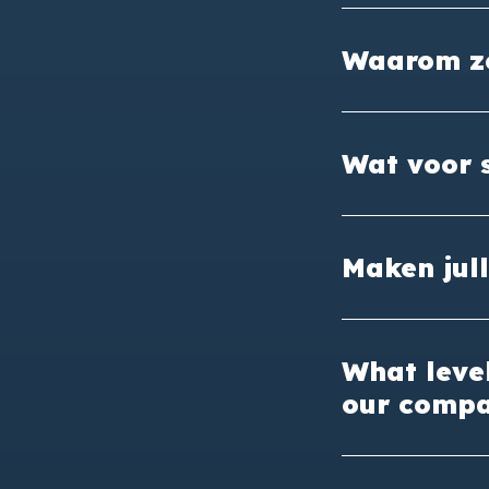
Waarom zo
Wat voor s
Maken jull
What level
our compa