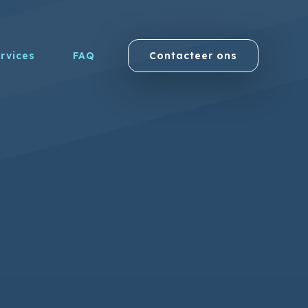
rvices
FAQ
Contacteer ons