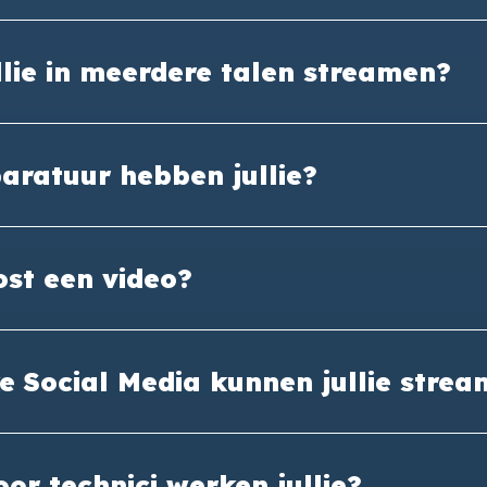
lie in meerdere talen streamen?
aratuur hebben jullie?
ost een video?
e Social Media kunnen jullie stre
or technici werken jullie?