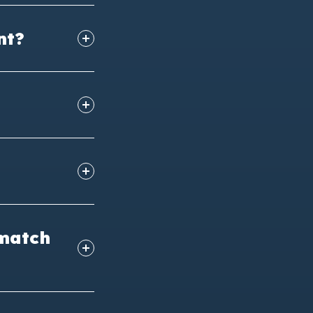
nt?
 match