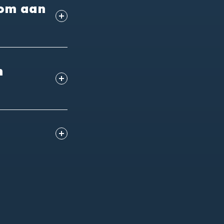
 om aan
n