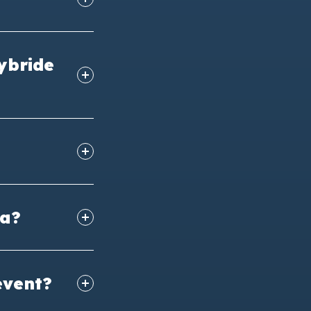
hybride
ia?
event?