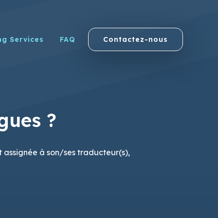
ng Services
FAQ
Contactez-nous
gues ?
t assignée à son/ses traducteur(s),