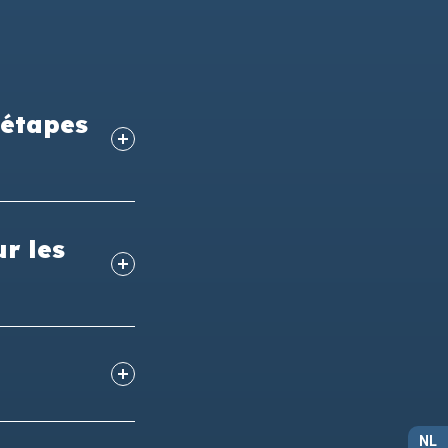
 étapes
r les
NL