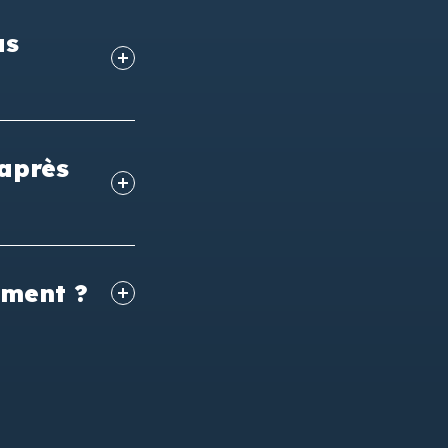
as
 après
ement ?