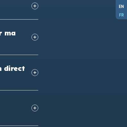
EN
FR
er ma
n direct